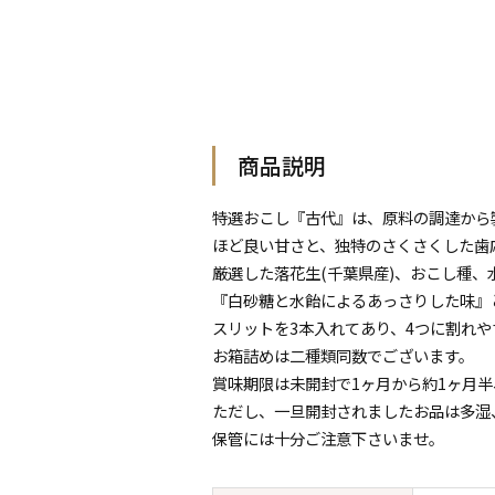
商品説明
特選おこし『古代』は、原料の調達から
ほど良い甘さと、独特のさくさくした歯
厳選した落花生(千葉県産)、おこし種
『白砂糖と水飴によるあっさりした味』
スリットを3本入れてあり、4つに割れ
お箱詰めは二種類同数でございます。
賞味期限は未開封で1ヶ月から約1ヶ月
ただし、一旦開封されましたお品は多湿
保管には十分ご注意下さいませ。