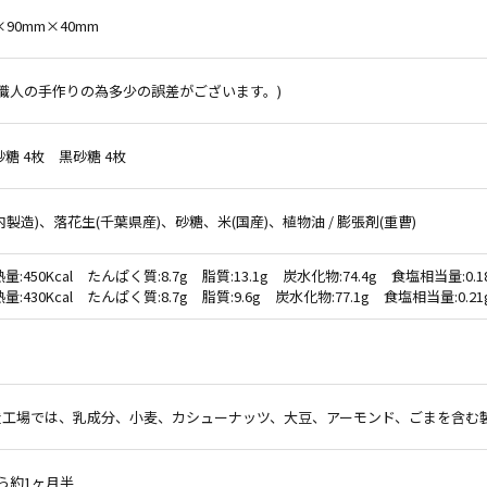
×90mm×40mm
 (職人の手作りの為多少の誤差がございます。)
砂糖 4枚 黒砂糖 4枚
内製造)、落花生(千葉県産)、砂糖、米(国産)、植物油 / 膨張剤(重曹)
量:450Kcal たんぱく質:8.7g 脂質:13.1g 炭水化物:74.4g 食塩相当量:0.1
量:430Kcal たんぱく質:8.7g 脂質:9.6g 炭水化物:77.1g 食塩相当量:0.21
造工場では、乳成分、小麦、カシューナッツ、大豆、アーモンド、ごまを含む
ら約1ヶ月半