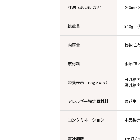
寸法
240mm
（縦×横×高さ）
総重量
340g
内容量
枚数:白
原材料
水飴(国
白砂糖 熱
栄養表示
（100gあたり）
黒砂糖 熱
アレルギー特定原材料
落花生
コンタミネーション
本品製
賞味期限
1ヶ月か