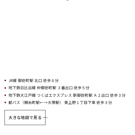
JR線 御徒町駅 北口 徒歩８分
地下鉄日比谷線 仲御徒町駅 ３番出口 徒歩５分
地下鉄大江戸線 つくばエクスプレス 新御徒町駅 Ａ２出口 徒歩３分
都バス（錦糸町駅←→大塚駅） 東上野１丁目下車 徒歩３分
大きな地図で見る