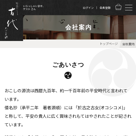
いらっしゃいませ、
ログイン
会員登録
ゲスト さん
会社案内
トップページ
会社案内
ごあいさつ
おこしの源流は西暦九百年、約一千百年前の平安時代と言われて
います。
倭名抄（承平二年 著者源順）には 「於古之古女(オコシコメ)」
と称して、
平安の貴人に広く賞味されもてはやされたことが記され
ています。