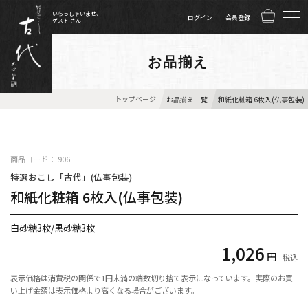
いらっしゃいませ、
ログイン
会員登録
ゲスト さん
お品揃え
トップページ
お品揃え一覧
和紙化粧箱 6枚入(仏事包装)
商品コード： 906
特選おこし「古代」(仏事包装)
和紙化粧箱 6枚入(仏事包装)
白砂糖3枚/黒砂糖3枚
1,026
円
税込
表示価格は消費税の関係で1円未満の端数切り捨て表示になっています。実際のお買
い上げ金額は表示価格より高くなる場合がございます。