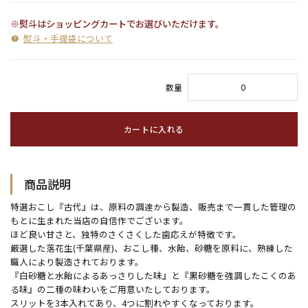
※熨斗はショッピングカートでお選びいただけます。
熨斗・手提袋について
数量
カートに入れる
商品説明
特選おこし『古代』は、原料の調達から製造、販売まで一貫した管理の
もとに生まれた当店の自信作でございます。
ほど良い甘さと、独特のさくさくした歯応えが特徴です。
厳選した落花生(千葉県産)、おこし種、水飴、砂糖を原料に、熟練した
職人により製造されております。
『白砂糖と水飴によるあっさりした味』と『黒砂糖を強調したこくのあ
る味』の二種の味わいをご用意いたしております。
スリットを3本入れてあり、4つに割れやすくなっております。