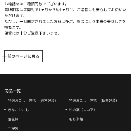
お箱詰めは二種類同数でございます。
賞味期限は未開封で1ヶ月から約1ヶ月半、ご贈答にも安心してお使いい
ただけます。
ただし、一旦開封されましたお品は多湿、高温により本来の美味しさを
損ねます。
保管には十分ご注意下さいませ。
前のページに戻る
商品一覧
特選おこし「古代」(通常包装)
特選おこし「古代」(仏事包装)
きなこおこし
松の葉（ココア）
落花棒
もち米飴
手提袋