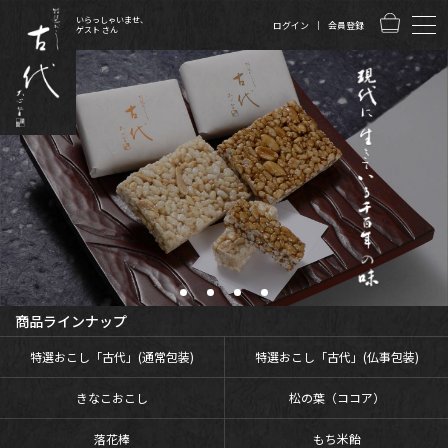
いらっしゃいませ、
ログイン
会員登録
ゲスト さん
商品ラインナップ
特選おこし「古代」(通常包装)
特選おこし「古代」(仏事包装)
きなこおこし
松の葉（ココア）
落花棒
もち米飴