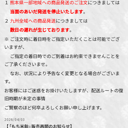
１
熊本県一部地域への商品発送のご注文
につきましては
当面のあいだ発送を停止いたします
。
２
九州全域への商品発送
につきましては
数日の遅れが生じております
。
※ ご注文時に着日時をご指定いただくことは可能でござ
いますが、
ご指定の着日時でのご到着はお約束できませんことを
ご了承くださいませ。
なお、状況により予告なく変更となる場合がございま
す。
お客様にはご迷惑をお掛けいたしますが、配送ルートの復
旧時期が未定の事情
ご賢察のほど何卒よろしくお願い申し上げます。
2026/04/03
【 ｢もち米飴｣ 販売再開のお知らせ】